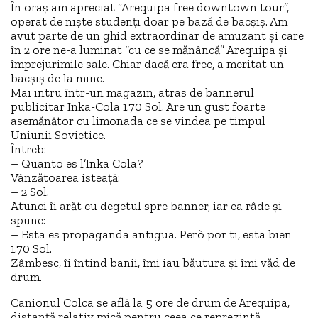
În oraș am apreciat “Arequipa free downtown tour”,
operat de niște studenți doar pe bază de bacșiș. Am
avut parte de un ghid extraordinar de amuzant și care
în 2 ore ne-a luminat “cu ce se mănâncă” Arequipa și
împrejurimile sale. Chiar dacă era free, a meritat un
bacșiș de la mine.
Mai intru într-un magazin, atras de bannerul
publicitar Inka-Cola 1.70 Sol. Are un gust foarte
asemănător cu limonada ce se vindea pe timpul
Uniunii Sovietice.
Întreb:
– Quanto es l’Inka Cola?
Vânzătoarea isteață:
– 2 Sol.
Atunci îi arăt cu degetul spre banner, iar ea râde și
spune:
– Esta es propaganda antigua. Però por ti, esta bien
1.70 Sol.
Zâmbesc, îi întind banii, îmi iau băutura și îmi văd de
drum.
Canionul Colca se află la 5 ore de drum de Arequipa,
distanță relativ mică pentru ceea ce reprezintă