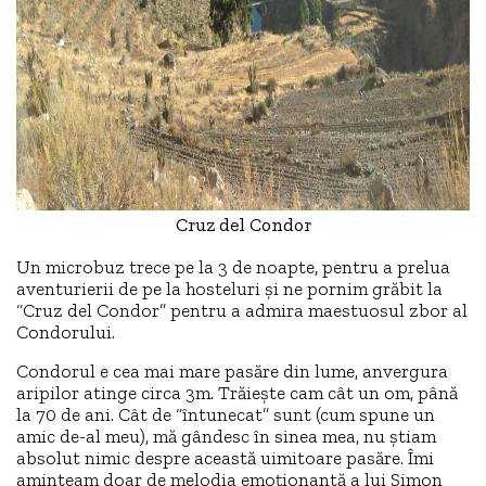
Cruz del Condor
Un microbuz trece pe la 3 de noapte, pentru a prelua
aventurierii de pe la hosteluri și ne pornim grăbit la
“Cruz del Condor” pentru a admira maestuosul zbor al
Condorului.
Condorul e cea mai mare pasăre din lume, anvergura
aripilor atinge circa 3m. Trăiește cam cât un om, până
la 70 de ani. Cât de “întunecat” sunt (cum spune un
amic de-al meu), mă gândesc în sinea mea, nu știam
absolut nimic despre această uimitoare pasăre. Îmi
aminteam doar de melodia emoționantă a lui Simon