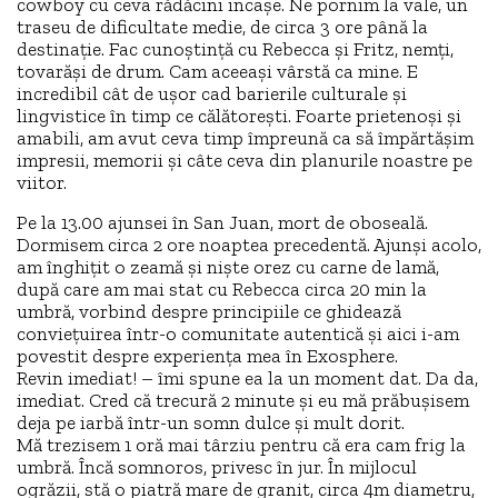
cowboy cu ceva rădăcini incașe. Ne pornim la vale, un
traseu de dificultate medie, de circa 3 ore până la
destinație. Fac cunoștință cu Rebecca și Fritz, nemți,
tovarăși de drum. Cam aceeași vârstă ca mine. E
incredibil cât de ușor cad barierile culturale și
lingvistice în timp ce călătorești. Foarte prietenoși și
amabili, am avut ceva timp împreună ca să împărtășim
impresii, memorii și câte ceva din planurile noastre pe
viitor.
Pe la 13.00 ajunsei în San Juan, mort de oboseală.
Dormisem circa 2 ore noaptea precedentă. Ajunși acolo,
am înghițit o zeamă și niște orez cu carne de lamă,
după care am mai stat cu Rebecca circa 20 min la
umbră, vorbind despre principiile ce ghidează
conviețuirea într-o comunitate autentică și aici i-am
povestit despre experiența mea în Exosphere.
Revin imediat! – îmi spune ea la un moment dat. Da da,
imediat. Cred că trecură 2 minute și eu mă prăbușisem
deja pe iarbă într-un somn dulce și mult dorit.
Mă trezisem 1 oră mai târziu pentru că era cam frig la
umbră. Încă somnoros, privesc în jur. În mijlocul
ogrăzii, stă o piatră mare de granit, circa 4m diametru,