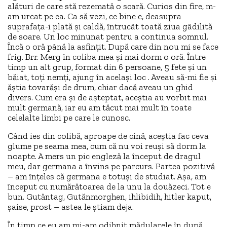
alături de care stă rezemată o scară. Curios din fire, m-
am urcat pe ea. Ca să vezi, ce bine e, deasupra
suprafața-i plată și caldă, întrucât toată ziua gâdilită
de soare. Un loc minunat pentru a continua somnul.
Încă o oră până la asfințit. După care din nou mi se face
frig. Brr. Merg în coliba mea și mai dorm o oră. Între
timp un alt grup, format din 6 persoane, 5 fete și un
băiat, toți nemți, ajung în același loc . Aveau să-mi fie și
ăștia tovarăși de drum, chiar dacă aveau un ghid
divers. Cum era și de așteptat, aceștia au vorbit mai
mult germană, iar eu am tăcut mai mult în toate
celelalte limbi pe care le cunosc.
Când ies din colibă, aproape de cină, aceștia fac ceva
glume pe seama mea, cum că nu voi reuși să dorm la
noapte. A mers un pic engleză la început de dragul
meu, dar germana a învins pe parcurs. Partea pozitivă
– am înțeles că germana e totuși de studiat. Așa, am
început cu numărătoarea de la unu la douăzeci. Tot e
bun. Gutăntag, Gutănmorghen, ihlibidih, hitler kaput,
șaise, prost – astea le știam deja.
În timp ce eu am mi-am odihnit mădularele în după