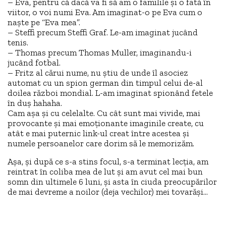
– Eva, pentru că dacă va fi să am o familile și o fată în
viitor, o voi numi Eva. Am imaginat-o pe Eva cum o
naște pe “Eva mea”.
– Steffi precum Steffi Graf. Le-am imaginat jucând
tenis.
– Thomas precum Thomas Muller, imaginandu-i
jucând fotbal.
– Fritz al cărui nume, nu știu de unde îl asociez
automat cu un spion german din timpul celui de-al
doilea război mondial. L-am imaginat spionând fetele
în duș hahaha.
Cam așa și cu celelalte. Cu cât sunt mai vivide, mai
provocante și mai emoționante imaginile create, cu
atât e mai puternic link-ul creat între acestea și
numele persoanelor care dorim să le memorizăm.
Așa, și după ce s-a stins focul, s-a terminat lecția, am
reintrat în coliba mea de lut și am avut cel mai bun
somn din ultimele 6 luni, și asta în ciuda preocupărilor
de mai devreme a noilor (deja vechilor) mei tovarăși…