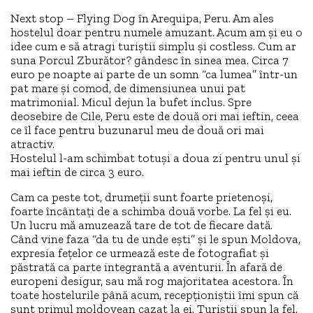
Next stop – Flying Dog în Arequipa, Peru. Am ales
hostelul doar pentru numele amuzant. Acum am și eu o
idee cum e să atragi turiștii simplu și costless. Cum ar
suna Porcul Zburător? gândesc în sinea mea. Circa 7
euro pe noapte ai parte de un somn “ca lumea” într-un
pat mare și comod, de dimensiunea unui pat
matrimonial. Micul dejun la bufet inclus. Spre
deosebire de Cile, Peru este de două ori mai ieftin, ceea
ce îl face pentru buzunarul meu de două ori mai
atractiv.
Hostelul l-am schimbat totuși a doua zi pentru unul și
mai ieftin de circa 3 euro.
Cam ca peste tot, drumeții sunt foarte prietenoși,
foarte încântați de a schimba două vorbe. La fel și eu.
Un lucru mă amuzează tare de tot de fiecare dată.
Când vine faza “da tu de unde ești” și le spun Moldova,
expresia fețelor ce urmează este de fotografiat și
păstrată ca parte integrantă a aventurii. În afară de
europeni desigur, sau mă rog majoritatea acestora. În
toate hostelurile până acum, recepționiștii îmi spun că
sunt primul moldovean cazat la ei. Turiștii spun la fel.