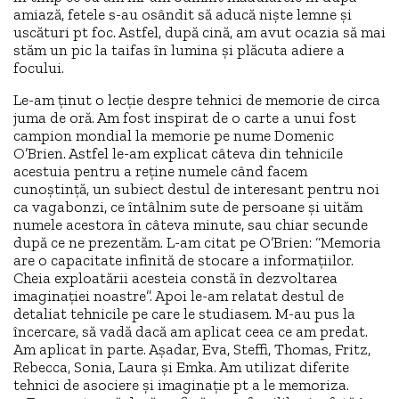
amiază, fetele s-au osândit să aducă niște lemne și
uscături pt foc. Astfel, după cină, am avut ocazia să mai
stăm un pic la taifas în lumina și plăcuta adiere a
focului.
Le-am ținut o lecție despre tehnici de memorie de circa
juma de oră. Am fost inspirat de o carte a unui fost
campion mondial la memorie pe nume Domenic
O’Brien. Astfel le-am explicat câteva din tehnicile
acestuia pentru a reține numele când facem
cunoștință, un subiect destul de interesant pentru noi
ca vagabonzi, ce întâlnim sute de persoane și uităm
numele acestora în câteva minute, sau chiar secunde
după ce ne prezentăm. L-am citat pe O’Brien: “Memoria
are o capacitate infinită de stocare a informațiilor.
Cheia exploatării acesteia constă în dezvoltarea
imaginației noastre”. Apoi le-am relatat destul de
detaliat tehnicile pe care le studiasem. M-au pus la
încercare, să vadă dacă am aplicat ceea ce am predat.
Am aplicat în parte. Așadar, Eva, Steffi, Thomas, Fritz,
Rebecca, Sonia, Laura și Emka. Am utilizat diferite
tehnici de asociere și imaginație pt a le memoriza.